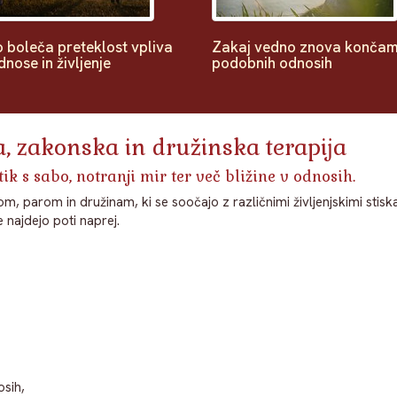
 boleča preteklost vpliva
Zakaj vedno znova končam
dnose in življenje
podobnih odnosih
a, zakonska in družinska terapija
ik s sabo, notranji mir ter več bližine v odnosih.
arom in družinam, ki se soočajo z različnimi življenjskimi stiska
e najdejo poti naprej.
osih,