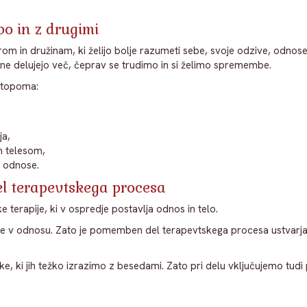
abo in z drugimi
 in družinam, ki želijo bolje razumeti sebe, svoje odzive, odnose in
a ne delujejo več, čeprav se trudimo in si želimo spremembe.
stopoma:
ja,
m telesom,
e odnose.
l terapevtskega procesa
 terapije, ki v ospredje postavlja odnos in telo.
le v odnosu. Zato je pomemben del terapevtskega procesa ustvarjan
, ki jih težko izrazimo z besedami. Zato pri delu vključujemo tudi 