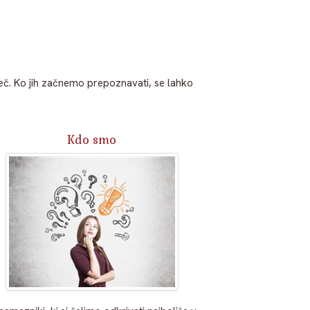
o več. Ko jih začnemo prepoznavati, se lahko
Kdo smo