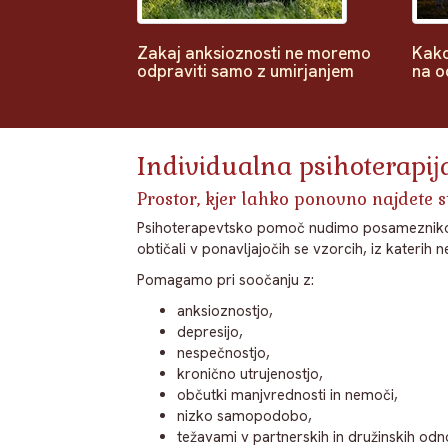
Zakaj anksioznosti ne moremo
Kako
odpraviti samo z umirjanjem
na o
Individualna psihoterapij
Prostor, kjer lahko ponovno najdete st
Psihoterapevtsko pomoč nudimo posameznikom, p
obtičali v ponavljajočih se vzorcih, iz katerih n
Pomagamo pri soočanju z:
anksioznostjo,
depresijo,
nespečnostjo,
kronično utrujenostjo,
občutki manjvrednosti in nemoči,
nizko samopodobo,
težavami v partnerskih in družinskih odn