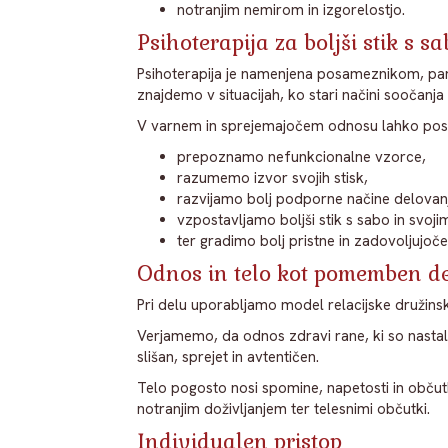
notranjim nemirom in izgorelostjo.
Psihoterapija za boljši stik s s
Psihoterapija je namenjena posameznikom, parom
znajdemo v situacijah, ko stari načini soočanj
V varnem in sprejemajočem odnosu lahko po
prepoznamo nefunkcionalne vzorce,
razumemo izvor svojih stisk,
razvijamo bolj podporne načine delovan
vzpostavljamo boljši stik s sabo in svoji
ter gradimo bolj pristne in zadovoljujoč
Odnos in telo kot pomemben de
Pri delu uporabljamo model relacijske družinske
Verjamemo, da odnos zdravi rane, ki so nasta
slišan, sprejet in avtentičen.
Telo pogosto nosi spomine, napetosti in občutke
notranjim doživljanjem ter telesnimi občutki.
Individualen pristop