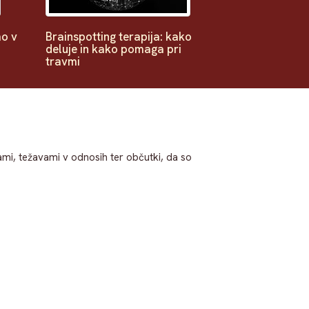
o v
Brainspotting terapija: kako
deluje in kako pomaga pri
travmi
mi, težavami v odnosih ter občutki, da so