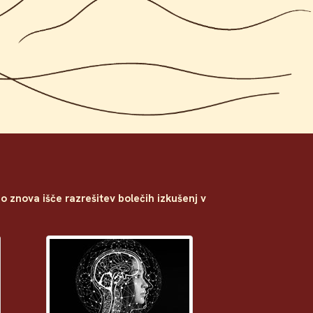
dno znova išče razrešitev bolečih izkušenj v