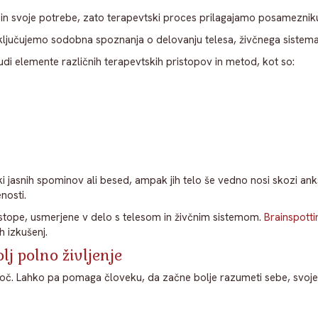
n svoje potrebe, zato terapevtski proces prilagajamo posamezniku ter
 vključujemo sodobna spoznanja o delovanju telesa, živčnega sistema
di elemente različnih terapevtskih pristopov in metod, kot so:
ki jasnih spominov ali besed, ampak jih telo še vedno nosi skozi an
nosti.
istope, usmerjene v delo s telesom in živčnim sistemom.
Brainspotti
h izkušenj.
lj polno življenje
 noč. Lahko pa pomaga človeku, da začne bolje razumeti sebe, svoje