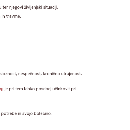
 njegovi življenjski situaciji.
 in travme.
ksioznost, nespečnost, kronično utrujenost,
ng
je pri tem lahko posebej učinkovit pri
 potrebe in svojo bolečino.