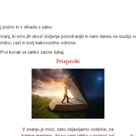
j polno in v skladu s sabo.
ičanj, ki smo jih skozi življenje ponotranjili in nam danes ne služij
bo, rast in bolj kakovostne odnose.
vi korak se lahko začne tukaj.
Prispevki
V znanju je moč, zato objavljamo vsebine, za
katere menimo, da so vam lahko v pomoč pri