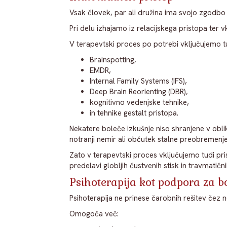
Vsak človek, par ali družina ima svojo zgodbo i
Pri delu izhajamo iz relacijskega pristopa ter
V terapevtski proces po potrebi vključujemo tu
Brainspotting,
EMDR,
Internal Family Systems (IFS),
Deep Brain Reorienting (DBR),
kognitivno vedenjske tehnike,
in tehnike gestalt pristopa.
Nekatere boleče izkušnje niso shranjene v obli
notranji nemir ali občutek stalne preobremenje
Zato v terapevtski proces vključujemo tudi pr
predelavi globljih čustvenih stisk in travmatični
Psihoterapija kot podpora za bo
Psihoterapija ne prinese čarobnih rešitev čez
Omogoča več: